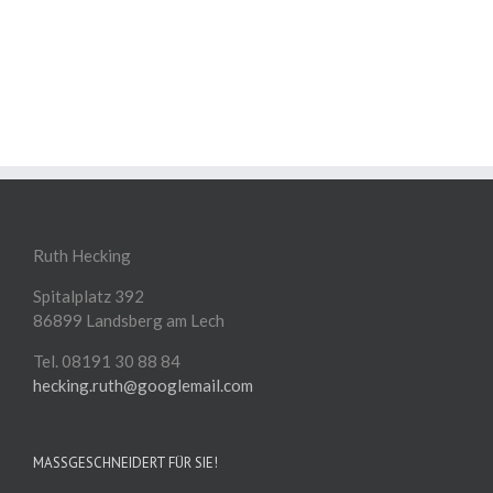
Ruth Hecking
Spitalplatz 392
86899 Landsberg am Lech
Tel. 08191 30 88 84
hecking.ruth@googlemail.com
MASSGESCHNEIDERT FÜR SIE!